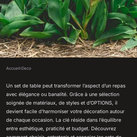
Accueil
›
Deco
DECO
Découvrez les meilleurs sets
Un set de table peut transformer l’aspect d’un repas
avec élégance ou banalité. Grâce à une sélection
de table pour sublimer vos
soignée de matériaux, de styles et d’OPTIONS, il
repas
devient facile d’harmoniser votre décoration autour
de chaque occasion. La clé réside dans l’équilibre
Lya
•
22 juillet 2025
•
12 min de lecture
entre esthétique, praticité et budget. Découvrez