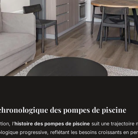
s Pompes de
chronologique des pompes de piscine
ion, l’
histoire des pompes de piscine
suit une trajectoire
nologie Classique à
logique progressive, reflétant les besoins croissants en pe