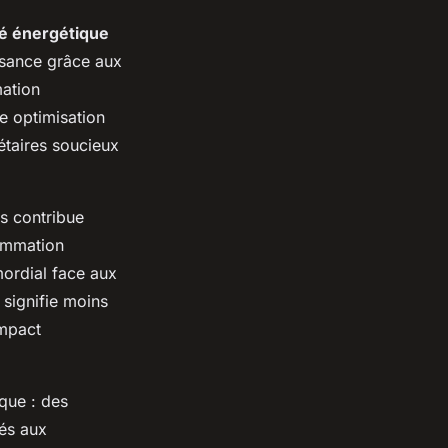
té énergétique
issance grâce aux
mation
e optimisation
iétaires soucieux
s contribue
sommation
mordial face aux
 signifie moins
impact
que : des
iés aux