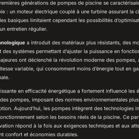
ne
 premières générations de pompes de piscine se caractérisai
e : un moteur électrique couplé à une turbine assurant la ci
es basiques limitaient cependant les possibilités d’optimisa
un entretien régulier.
hnologique
a introduit des matériaux plus résistants, des m
ut des systèmes permettant d’ajuster la puissance en fonctio
jeures ont déclenché la révolution moderne des pompes, a
itesse variable, qui consomment moins d’énergie tout en ga
male.
ssante en efficacité énergétique a fortement influencé les 
es pompes, imposant des normes environnementales plus s
tion. Aujourd’hui, les pompes intègrent des technologies int
fonctionnement selon les besoins réels de la piscine. Ce pa
ovation répond à la fois aux exigences techniques et aux att
liant confort et économies durables.