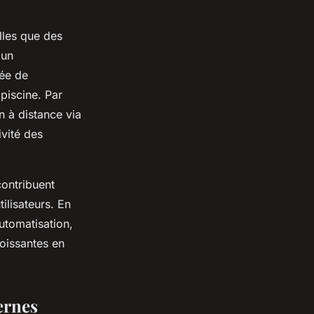
elles que des
 un
rée de
 piscine. Par
n à distance via
ivité des
contribuent
ilisateurs. En
tomatisation,
roissantes en
ernes