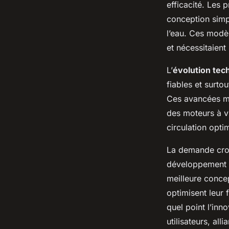
l'Innovation Moder
efficacité. Les
conception simpl
l’eau. Ces modèl
Lya
•
24 avril 2025
•
5 min de lecture
et nécessitaient 
L’
évolution tec
fiables et surto
Ces avancées ma
des moteurs à v
circulation opti
La demande croi
développement d
meilleure concep
optimisent leur 
quel point l’inn
utilisateurs, al