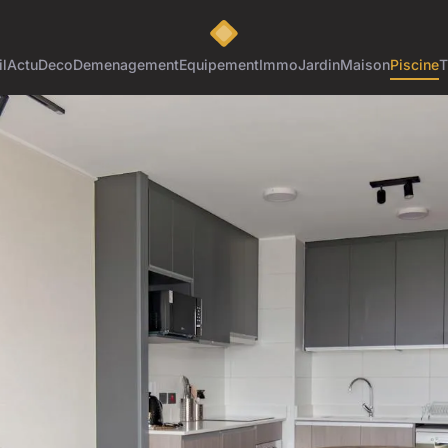
l
Actu
Deco
Demenagement
Equipement
Immo
Jardin
Maison
Piscine
T