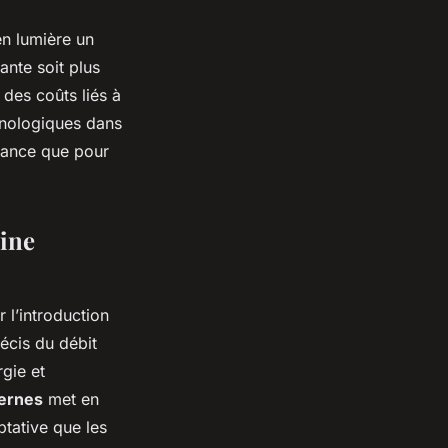
en lumière un
ante soit plus
 des coûts liés à
chnologiques dans
rmance que pour
cine
 l’introduction
écis du débit
gie et
ernes
met en
ptative que les