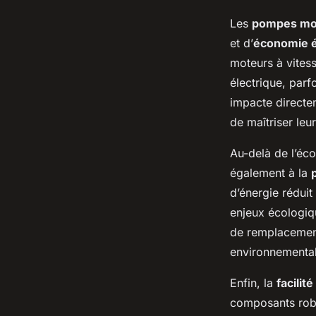
Les
pompes mo
et d’
économie é
moteurs à vites
électrique, parf
impacte directem
de maîtriser leur
Au-delà de l’éc
également à la
d’énergie rédui
enjeux écologiqu
de remplacement
environnemental 
Enfin, la
facilit
composants robus