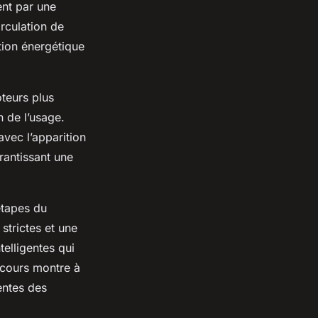
ent par une
rculation de
tion énergétique
oteurs plus
n de l’usage.
vec l’apparition
rantissant une
étapes du
trictes et une
elligentes qui
rcours montre à
entes des