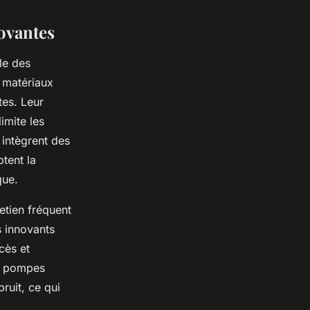
ovantes
le des
 matériaux
tes. Leur
imite les
 intègrent des
tent la
que.
etien fréquent
s innovants
cès et
es pompes
bruit, ce qui