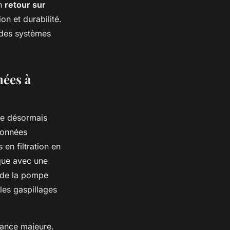
un
retour sur
on et durabilité.
 des systèmes
nées à
te désormais
données
 en filtration en
que avec une
e de la pompe
 les gaspillages
dance majeure.