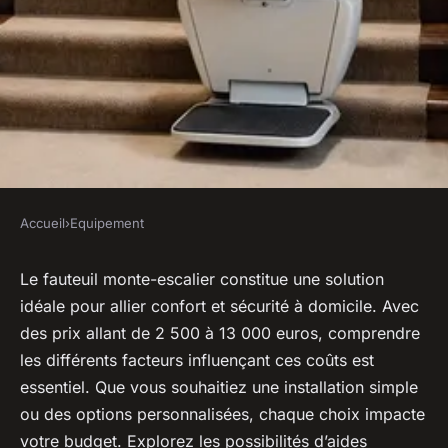
Accueil
›
Equipement
EQUIPEMENT
Fauteuil monte-escalier prix :
Le fauteuil monte-escalier constitue une solution
idéale pour allier confort et sécurité à domicile. Avec
personnalisez votre confort !
des prix allant de 2 500 à 13 000 euros, comprendre
les différents facteurs influençant ces coûts est
Lya
•
20 janvier 2025
•
3 min de lecture
essentiel. Que vous souhaitiez une installation simple
ou des options personnalisées, chaque choix impacte
votre budget. Explorez les possibilités d’aides