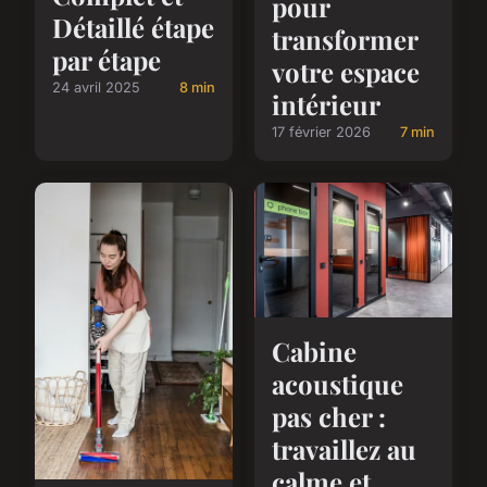
pour
Détaillé étape
transformer
par étape
votre espace
24 avril 2025
8 min
intérieur
17 février 2026
7 min
Cabine
acoustique
pas cher :
travaillez au
calme et