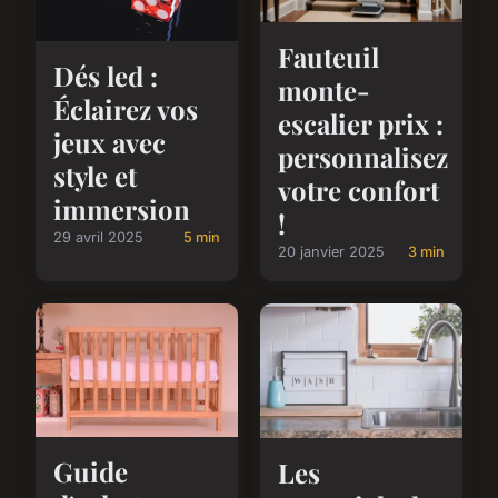
Fauteuil
Dés led :
monte-
Éclairez vos
escalier prix :
jeux avec
personnalisez
style et
votre confort
immersion
!
29 avril 2025
5 min
20 janvier 2025
3 min
Guide
Les