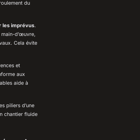
déroulement du
er les imprévus
.
a main-d’œuvre,
vaux. Cela évite
rences et
onforme aux
ables aide à
es piliers d’une
 chantier fluide