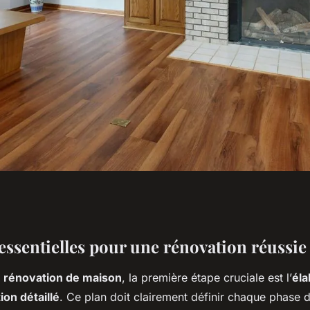
: Astuces
essentielles pour une rénovation réussie
e
rénovation de maison
, la première étape cruciale est l’
éla
happer aux Pièges
ion détaillé
. Ce plan doit clairement définir chaque phase 