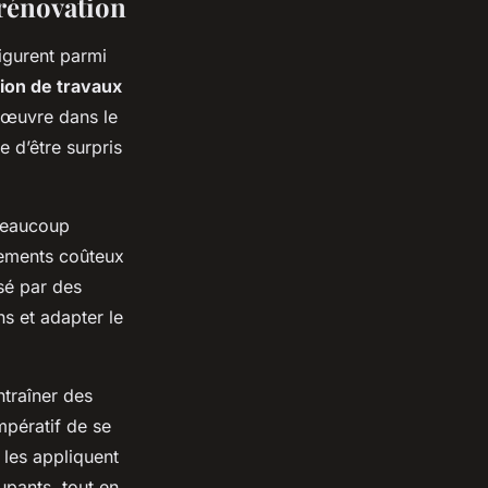
 rénovation
igurent parmi
tion de travaux
anœuvre dans le
e d’être surpris
Beaucoup
tements coûteux
sé par des
ns et adapter le
ntraîner des
mpératif de se
 les appliquent
upants, tout en