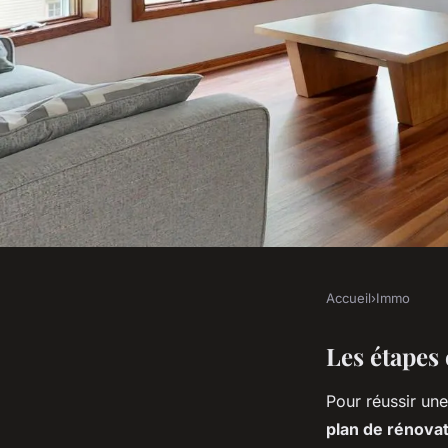
Accueil
›
Immo
IMMO
Rénover une Maison 
Les étapes 
Pour réussir un
Infaillibles pour Éc
plan de rénovat