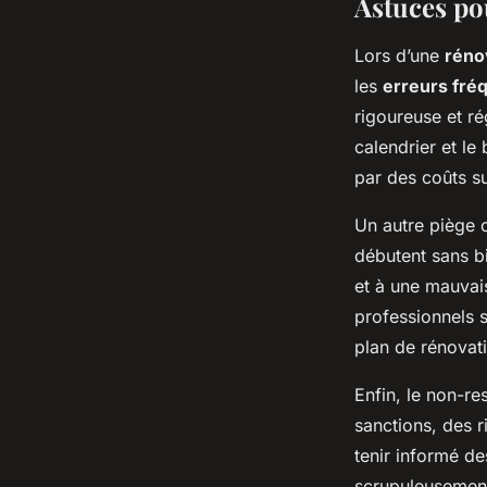
Astuces pou
Lors d’une
réno
les
erreurs fré
rigoureuse et ré
calendrier et le
par des coûts s
Un autre piège 
débutent sans bi
et à une mauvais
professionnels s
plan de rénovat
Enfin, le non-re
sanctions, des r
tenir informé de
scrupuleusement.