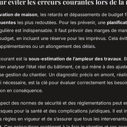
r éviter les erreurs courantes lors de la
vation de maison
, les retards et dépassements de budget f
quentes
les plus redoutées. Pour les prévenir, une
planifica
gulière est indispensable. Il faut prévoir des marges de m
 budget, en incluant une réserve pour les imprévus. Cela évit
upplémentaires ou un allongement des délais.
courant est la
sous-estimation de l’ampleur des travaux
. 
en analyser l’état réel du bâtiment, ce qui mène à des ajus
e gestion du chantier. Un diagnostic précis en amont, réali
i nécessaire, est la clé pour évaluer correctement les besoi
ion en conséquence.
spect des normes de sécurité et des réglementations peut e
isques pour la santé et des complications juridiques. Il est i
s règles en vigueur et de s’assurer que tous les intervenants
 Ces précautions protègent à la fois le chantier et ses occ