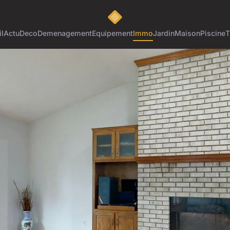
l
Actu
Deco
Demenagement
Equipement
Immo
Jardin
Maison
Piscine
T