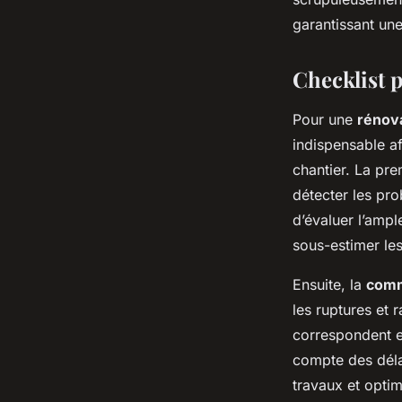
garantissant un
Checklist 
Pour une
rénov
indispensable afi
chantier. La pre
détecter les pro
d’évaluer l’ampl
sous-estimer le
Ensuite, la
comm
les ruptures et 
correspondent e
compte des délai
travaux et optim