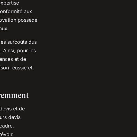
expertise
conformité aux
novation possède
aux.
des surcoûts dus
 Ainsi, pour les
ences et de
ison réussie et
ligemment
 devis et de
urs devis
 cadre,
révoir.