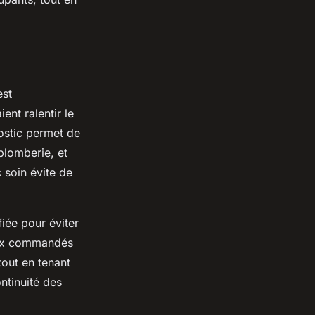
st
ent ralentir le
ostic permet de
 plomberie, et
 soin évite de
fiée pour éviter
iaux commandés
out en tenant
ntinuité des