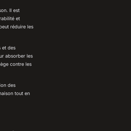
n. Il est
abilité et
peut réduire les
s et des
ur absorber les
tège contre les
tion des
maison tout en