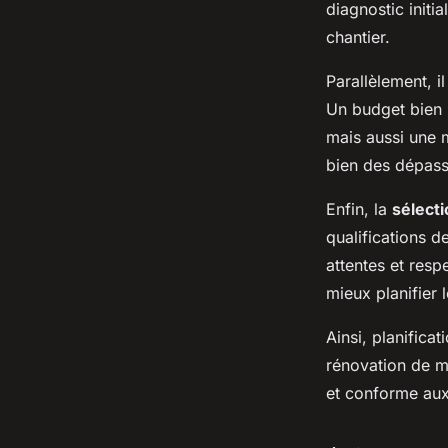
Courants
diagnostic initia
chantier.
Parallèlement, i
Lya
•
24 avril 2025
•
7 min de lecture
Un budget bien 
mais aussi une 
bien des dépass
Enfin, la
sélect
qualifications d
attentes et resp
mieux planifier l
Ainsi, planifica
rénovation de m
et conforme aux 