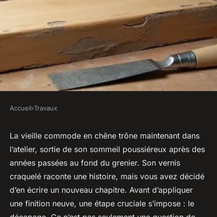
Accueil
›
Travaux
TRAVAUX
Un décapant pour bois : pour
La vieille commode en chêne trône maintenant dans
l’atelier, sortie de son sommeil poussiéreux après des
une remise à nu efficace et
années passées au fond du grenier. Son vernis
rapide
craquelé raconte une histoire, mais vous avez décidé
d’en écrire un nouveau chapitre. Avant d’appliquer
Auberte
•
07/06/2026 07:01
•
12 min de lecture
une finition neuve, une étape cruciale s’impose : le