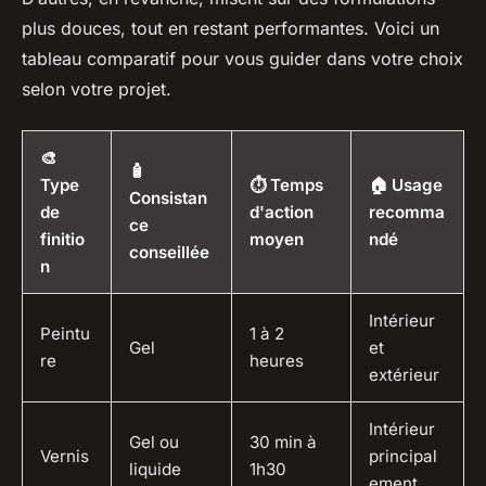
plus douces, tout en restant performantes. Voici un
tableau comparatif pour vous guider dans votre choix
selon votre projet.
🎨
🧴
Type
⏱️ Temps
🏠 Usage
Consistan
de
d'action
recomma
ce
finitio
moyen
ndé
conseillée
n
Intérieur
Peintu
1 à 2
Gel
et
re
heures
extérieur
Intérieur
Gel ou
30 min à
Vernis
principal
liquide
1h30
ement