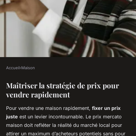
Accueil
›
Maison
MAISON
Maîtriser la stratégie de prix pour
Accélérez la Vente de Votre
vendre rapidement
Maison : Techniques
Essentielles pour Réussir
Pour vendre une maison rapidement,
fixer un prix
Rapidement
juste
est un levier incontournable. Le prix mercato
maison doit refléter la réalité du marché local pour
Lya
•
24 avril 2025
•
7 min de lecture
attirer un maximum d’acheteurs potentiels sans pour