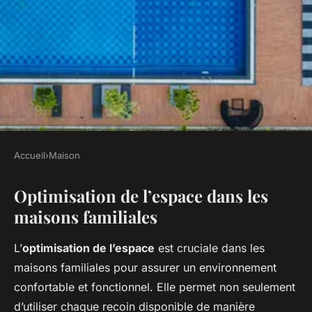
Accueil
›
Maison
MAISON
Optimisation de l’espace dans les
Aménagement astucieux :
maisons familiales
Idées innovantes pour
transformer votre maison
L’
optimisation de l’espace
est cruciale dans les
familiale en un espace
maisons familiales pour assurer un environnement
optimisé
confortable et fonctionnel. Elle permet non seulement
d’utiliser chaque recoin disponible de manière