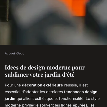
Accueil
›
Deco
DECO
Idées de design moderne pour
Transformez votre jardin d'été
sublimer votre jardin d’été
avec une décoration
extérieure chic et moderne !
Pour une
décoration extérieure
réussie, il est
essentiel d’adopter les dernières
tendances design
Lya
•
24 avril 2025
•
4 min de lecture
jardin
qui allient esthétique et fonctionnalité. Le style
moderne privilégie souvent les lignes épurées, les