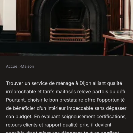
Accueil
›
Maison
MAISON
Services de ménage à dijon :
Trouver un service de ménage à Dijon alliant qualité
irréprochable et tarifs maîtrisés relève parfois du défi.
alliez qualité et réduction des
Pourtant, choisir le bon prestataire offre l’opportunité
coûts !
de bénéficier d’un intérieur impeccable sans dépasser
son budget. En évaluant soigneusement certifications,
Lya
•
17 février 2026
•
5 min de lecture
retours clients et rapport qualité-prix, il devient