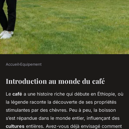
Accueil
›
Equipement
EQUIPEMENT
Introduction au monde du café
Perfectionnez Votre Café :
Guide Complet et Détaillé
Le
café
a une histoire riche qui débute en Éthiopie, où
étape par étape
la légende raconte la découverte de ses propriétés
stimulantes par des chèvres. Peu à peu, la boisson
Lya
•
24 avril 2025
•
8 min de lecture
s’est répandue dans le monde entier, influençant des
cultures
entières. Avez-vous déjà envisagé comment